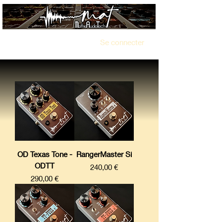
Se connecter
OD Texas Tone -
RangerMaster Si
ODTT
Prix
240,00 €
Prix
290,00 €