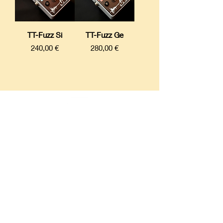
TT-Fuzz Si
TT-Fuzz Ge
Prix
Prix
240,00 €
280,00 €
Paiement sécurisé
Livraison internationale
Mentions Légales